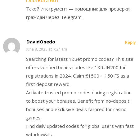
Глаз Бога бот
Такой инструмент — помощник для проверки
граждан через Telegram.
DavidOnedo
Reply
June 8, 2025 at 7:24 am
Searching for latest 1xBet promo codes? This site
offers verified bonus codes like 1XRUN200 for
registrations in 2024. Claim €1500 + 150 FS as a
first deposit reward.
Activate trusted promo codes during registration
to boost your bonuses. Benefit from no-deposit
bonuses and exclusive deals tailored for casino
games.
Find daily updated codes for global users with fast
withdrawals.