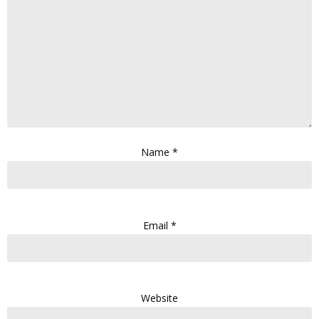
Name
*
Email
*
Website