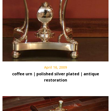
April 16, 2009
coffee urn | polished silver plated | antique
restoration