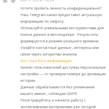
June 19, 2025 at 1:43 pm
Хотите пробить личность конфиденциально?
Наш Telegram-канал предоставит актуальную
информацию по запросу.
Используйте уникальными инструментами для
поиска данных в мессенджере . Результаты
формируются в режиме реального времени.
Узнайте контактные данные , интересы или
связи через алгоритмы анализа.
бот глаз бога информация
Бизнес-пользователей доступны персональные
настройки — от проверки номера до архивации
истории.
Данные обрабатываются без упоминания
вашего имени , соблюдая GDPR.
Регистрируйтесь и начните работу с
эксклюзивными материалами уже сегодня!