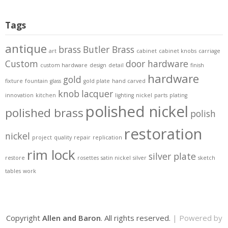
Tags
antique
brass
Butler Brass
art
cabinet
cabinet knobs
carriage
Custom
door hardware
custom hardware
design
detail
finish
hardware
gold
fixture
fountain
glass
gold plate
hand carved
knob
lacquer
innovation
kitchen
lighting
nickel
parts
plating
polished nickel
polished brass
polish
restoration
nickel
project
quality
repair
replication
rim lock
silver plate
restore
rosettes
satin nickel
silver
sketch
tables
work
Copyright
Allen and Baron
. All rights reserved.
| Powered by