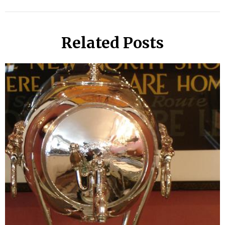
Related Posts