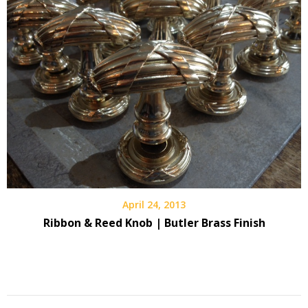
April 24, 2013
Ribbon & Reed Knob | Butler Brass Finish